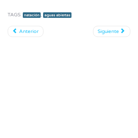
TAGS:
,
natación
aguas abiertas
Anterior
Siguiente
Patrocinadores