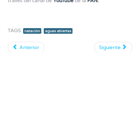
través del canal de
YouTube
de la
FAN.
TAGS:
,
natación
aguas abiertas
Anterior
Siguiente
Patrocinadores