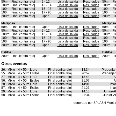
50m
Final contra reloj
9 - 12
Lista de salida
Resultados
50m
Fi
100m
Final contra reloj
13 - 14
Lista de salida
Resultados
100m
Fi
100m
Final contra reloj
15 - 16
Lista de salida
Resultados
100m
Fi
100m
Final contra reloj
17 - 90
Lista de salida
Resultados
100m
Fi
200m
Final contra reloj
Open
Lista de salida
Resultados
200m
Fi
Mariposa
Mariposa
50m
Final contra reloj
Open
Lista de salida
Resultados
50m
Fi
50m
Final contra reloj
9 - 12
Lista de salida
Resultados
50m
Fi
100m
Final contra reloj
13 - 14
Lista de salida
Resultados
100m
Fi
100m
Final contra reloj
15 - 16
Lista de salida
Resultados
100m
Fi
100m
Final contra reloj
17 - 90
Lista de salida
Resultados
100m
Fi
200m
Final contra reloj
Open
Lista de salida
Resultados
200m
Fi
Estilos
Estilos
200m
Final contra reloj
Open
Lista de salida
Resultados
200m
Fi
Otros eventos
26.
Mixto
4 x 50m Libre
Final contra reloj
13:34
Prebenjam
55.
Mixto
4 x 50m Estilos
Final contra reloj
20:52
Prebenjam
27.
Mixto
4 x 50m Libre
Final contra reloj
13:48
A
56.
Mixto
4 x 50m Estilos
Final contra reloj
21:07
A
28.
Mixto
4 x 50m Libre
Final contra reloj
14:01
Infan
57.
Mixto
4 x 50m Estilos
Final contra reloj
21:21
Infan
29.
Mixto
4 x 50m Libre
Final contra reloj
14:13
Junior-Ab
58.
Mixto
4 x 50m Estilos
Final contra reloj
21:34
Junior-Ab
generado por SPLASH Meet 